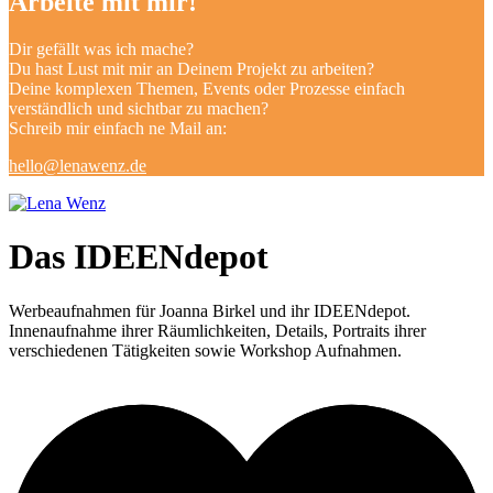
Arbeite mit mir!
Dir gefällt was ich mache?
Du hast Lust mit mir an Deinem Projekt zu arbeiten?
Deine komplexen Themen, Events oder Prozesse einfach
verständlich und sichtbar zu machen?
Schreib mir einfach ne Mail an:
hello@lenawenz.de
Das IDEENdepot
Werbeaufnahmen für Joanna Birkel und ihr IDEENdepot.
Innenaufnahme ihrer Räumlichkeiten, Details, Portraits ihrer
verschiedenen Tätigkeiten sowie Workshop Aufnahmen.