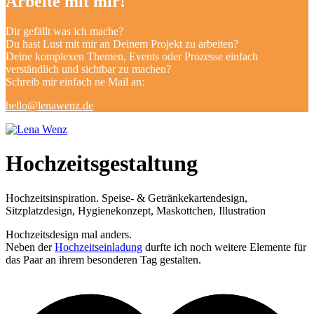
Arbeite mit mir!
Dir gefällt was ich mache?
Du hast Lust mit mir an Deinem Projekt zu arbeiten?
Deine komplexen Themen, Events oder Prozesse einfach
verständlich und sichtbar zu machen?
Schreib mir einfach ne Mail an:
hello@lenawenz.de
Hochzeitsgestaltung
Hochzeitsinspiration. Speise- & Getränkekartendesign,
Sitzplatzdesign, Hygienekonzept, Maskottchen, Illustration
Hochzeitsdesign mal anders.
Neben der
Hochzeitseinladung
durfte ich noch weitere Elemente für
das Paar an ihrem besonderen Tag gestalten.