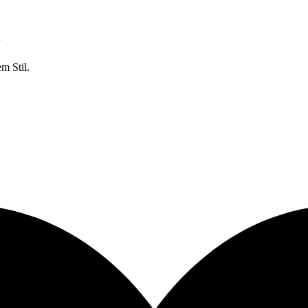
n
m Stil.